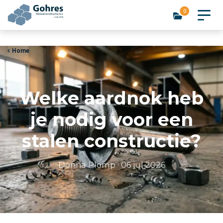
0
Home
Welke aardnok heb
je nodig voor een
stalen constructie?
Donna Plomp
·
06 jul 2026