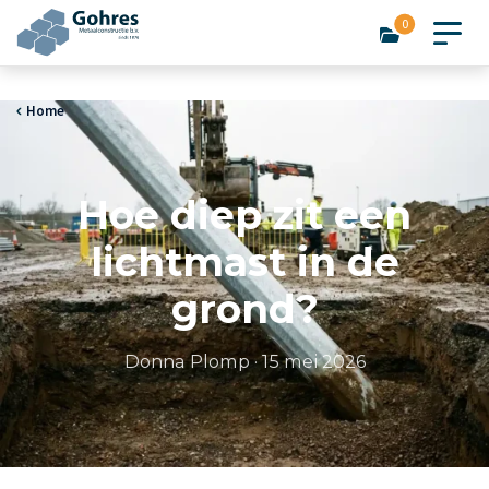
0
Home
Hoe diep zit een
lichtmast in de
grond?
Donna Plomp
·
15 mei 2026