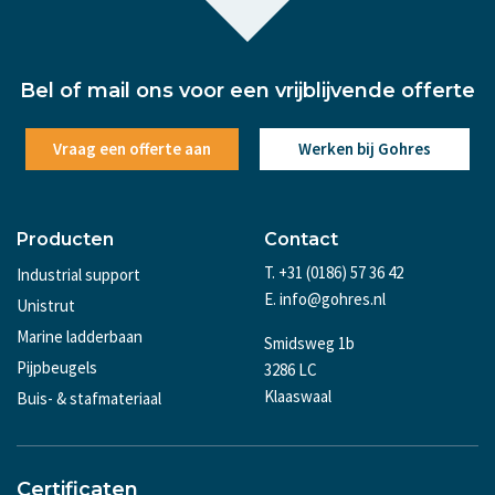
Bel of mail ons voor een vrijblijvende offerte
Vraag een offerte aan
Werken bij Gohres
Producten
Contact
T. +31 (0186) 57 36 42
Industrial support
E. info@gohres.nl
Unistrut
Marine ladderbaan
Smidsweg 1b
Pijpbeugels
3286 LC
Klaaswaal
Buis- & stafmateriaal
Certificaten