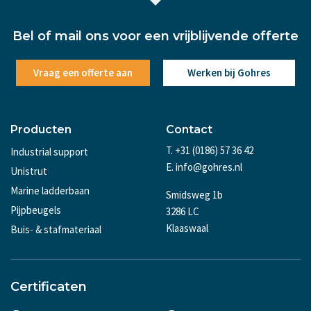
Bel of mail ons voor een vrijblijvende offerte
Vraag een offerte aan
Werken bij Gohres
Producten
Contact
T. +31 (0186) 57 36 42
Industrial support
E. info@gohres.nl
Unistrut
Marine ladderbaan
Smidsweg 1b
Pijpbeugels
3286 LC
Klaaswaal
Buis- & stafmateriaal
Certificaten