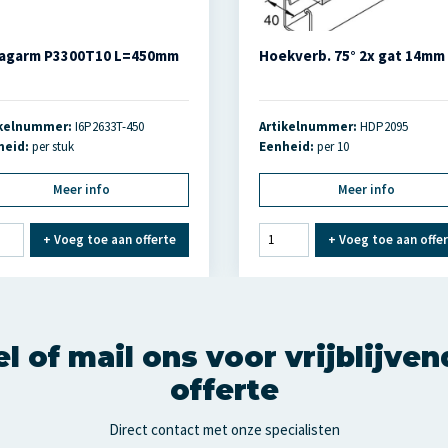
agarm P3300T10 L=450mm
Hoekverb. 75° 2x gat 14mm
ikelnummer:
I6P2633T-450
Artikelnummer:
HDP2095
heid:
per stuk
Eenheid:
per 10
Meer info
Meer info
+
Voeg toe aan offerte
+
Voeg toe aan offe
l of mail ons voor vrijblijve
offerte
Direct contact met onze specialisten