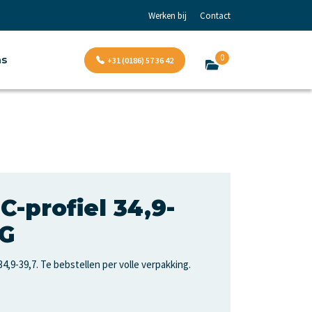
Werken bij
Contact
0
ns
+31 (0186) 57 36 42
C-profiel 34,9-
G
4,9-39,7. Te bebstellen per volle verpakking.