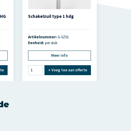
 HG
Schakelzuil type 1 hdg
Artikelnummer:
G-SZ01
Eenheid:
per stuk
Meer info
rte
+
Voeg toe aan offerte
nde