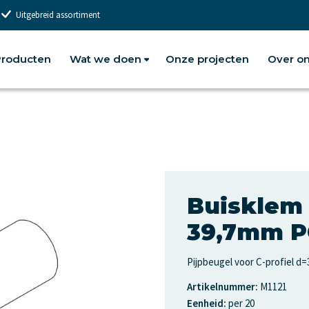
Uitgebreid assortiment
roducten
Wat we doen
Onze projecten
Over o
Buisklem 
39,7mm P
Pijpbeugel voor C-profiel d=3
Artikelnummer:
M1121
Eenheid:
per 20