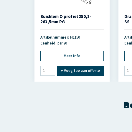
Buisklem C-profiel 250,8-
Dra
263,5mm PG
SS
Artikelnummer:
M1150
Art
Eenheid:
per 20
Een
Meer info
+
Voeg toe aan offerte
Be