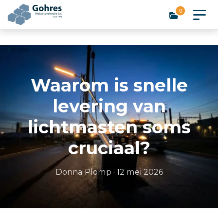
0
Home
Waarom is snelle
levering van
lichtmasten soms
cruciaal?
Donna Plomp
·
12 mei 2026