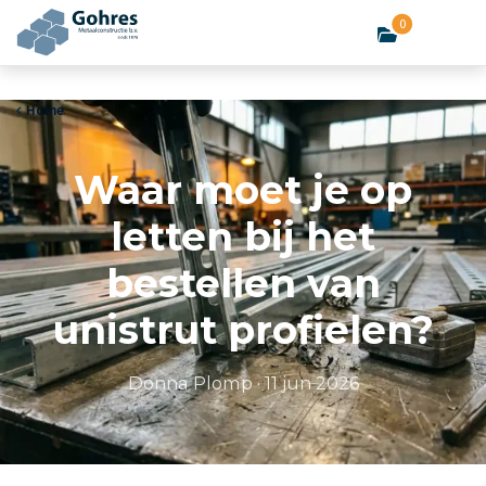
0
Home
Waar moet je op
letten bij het
bestellen van
unistrut profielen?
Donna Plomp
·
11 jun 2026