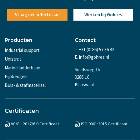
Vraag een offerte aan
Werken bij Gohres
Producten
Contact
T. +31 (0186) 57 36 42
Industrial support
E. info@gohres.nl
Unistrut
Marine ladderbaan
Smidsweg 1b
Pijpbeugels
3286 LC
Klaaswaal
Buis- & stafmateriaal
Certificaten
VCA* - 2017/6.0 Certificaat
ISO 9001:2015 Certificaat