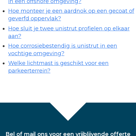
in een offshore omgeving?
Hoe monteer je een aardnok op een gecoat of
geverfd oppervlak?
Hoe sluit je twee unistrut profielen op elkaar
aan?
Hoe corrosiebestendig is unistrut in een
vochtige omgeving?
Welke lichtmast is geschikt voor een
parkeerterrein?
Bel of mail ons voor een vrijblijvende offerte