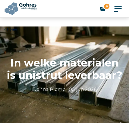
0
Home
In welke materialen
is unistrut leverbaar?
Donna Plomp
·
05 jun 2026