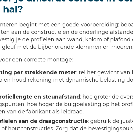
 hal?
onteren begint met een goede voorbereiding: bepa
ten aan de constructie en de onderlinge afstand
estig je de profielen aan wand, kolom of plafond
 gleuf met de bijbehorende klemmen en moeren
voor een correcte montage:
sting per strekkende meter
: tel het gewicht van
p en houd rekening met dynamische belasting door
profiellengte en steunafstand
: hoe groter de ove
spunten, hoe hoger de buigbelasting op het profi
en van de fabrikant als leidraad.
fielen aan de draagconstructie
: gebruik de juis
l of houtconstructies. Zorg dat de bevestigingspu