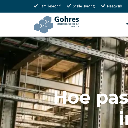
Familiebedrijf
Snelle levering
Maatwerk
P
Hoe pas 
i