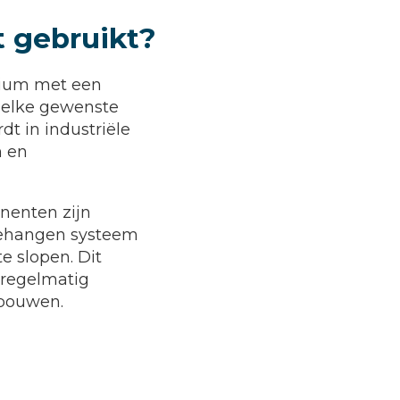
t gebruikt?
inium met een
 elke gewenste
dt in industriële
n en
onenten zijn
pgehangen systeem
e slopen. Dit
 regelmatig
ebouwen.