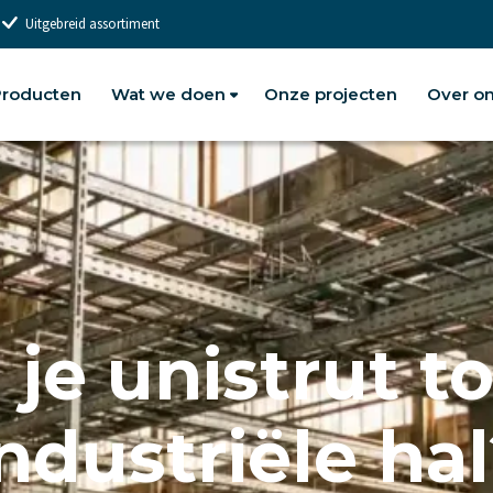
Uitgebreid assortiment
roducten
Wat we doen
Onze projecten
Over o
je unistrut t
ndustriële ha