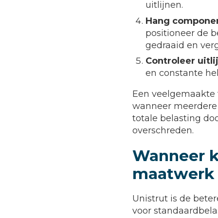
uitlijnen.
Hang component
positioneer de b
gedraaid en ver
Controleer uitl
en constante hel
Een veelgemaakte f
wanneer meerdere l
totale belasting d
overschreden.
Wanneer ki
maatwerk 
Unistrut is de bet
voor standaardbela