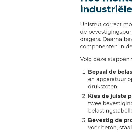
industriële
Unistrut correct m
de bevestigingspun
dragers. Daarna bev
componenten in de
Volg deze stappen 
Bepaal de bela
en apparatuur o
drukstoten.
Kies de juiste 
twee bevestiging
belastingstabell
Bevestig de pro
voor beton, staa