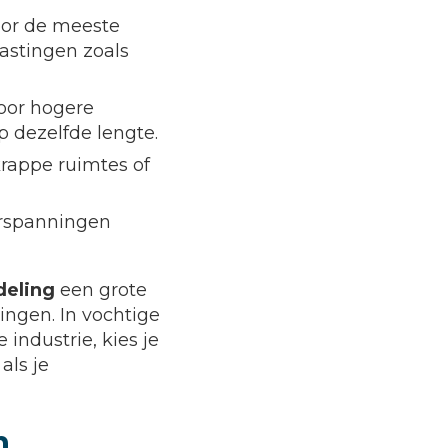
voor de meeste
lastingen zoals
voor hogere
 dezelfde lengte.
 krappe ruimtes of
verspanningen
deling
een grote
ingen. In vochtige
industrie, kies je
als je
n