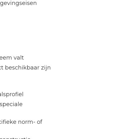
mgevingseisen
teem valt
t beschikbaar zijn
lsprofiel
speciale
cifieke norm- of