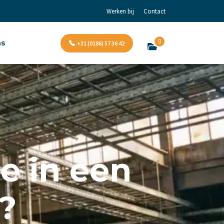
Werken bij
Contact
0
ns
+31 (0186) 57 36 42
oe in een
l?