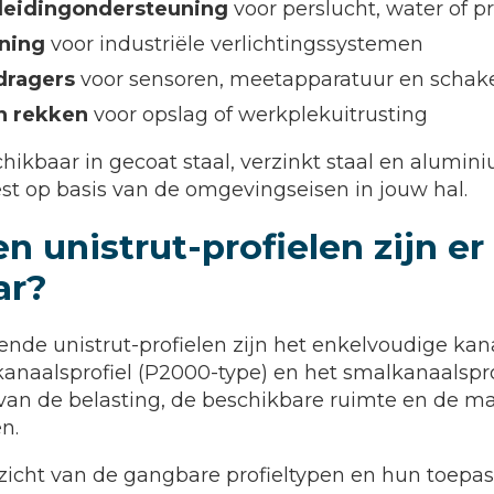
 leidingondersteuning
voor perslucht, water of
ning
voor industriële verlichtingssystemen
dragers
voor sensoren, meetapparatuur en schak
n rekken
voor opslag of werkplekuitrusting
hikbaar in gecoat staal, verzinkt staal en alumini
iest op basis van de omgevingseisen in jouw hal.
n unistrut-profielen zijn er
ar?
de unistrut-profielen zijn het enkelvoudige kana
kanaalsprofiel (P2000-type) en het smalkanaalspro
van de belasting, de beschikbare ruimte en de ma
n.
zicht van de gangbare profieltypen en hun toepas