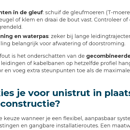
en in de gleuf
: schuif de gleufmoeren (T-moere
eugel of klem en draai de bout vast. Controleer of 
grendeld.
ijning en waterpas
: zeker bij lange leidingtrajecte
ling belangrijk voor afwatering of doorstroming.
out is het onderschatten van de
gecombineerde 
eidingen of kabelbanen op hetzelfde profiel hang
oor en voeg extra steunpunten toe als de maximal
es je voor unistrut in plaat
constructie?
ere keuze wanneer je een flexibel, aanpasbaar sys
stingen en gangbare installatieroutes. Een maat