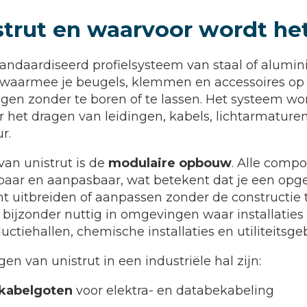
strut en waarvoor wordt he
standaardiseerd profielsysteem van staal of alum
 waarmee je beugels, klemmen en accessoires op
igen zonder te boren of te lassen. Het systeem wor
r het dragen van leidingen, kabels, lichtarmature
r.
van unistrut is de
modulaire opbouw
. Alle comp
lbaar en aanpasbaar, wat betekent dat je een o
t uitbreiden of aanpassen zonder de constructie t
bijzonder nuttig in omgevingen waar installaties
ductiehallen, chemische installaties en utiliteitsg
en van unistrut in een industriële hal zijn:
kabelgoten
voor elektra- en databekabeling