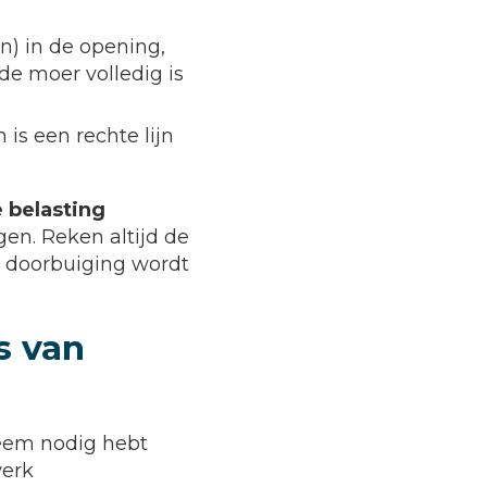
n) in de opening,
de moer volledig is
n is een rechte lijn
belasting
en. Reken altijd de
e doorbuiging wordt
s van
teem nodig hebt
werk