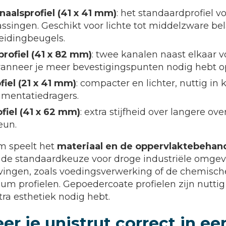
aalsprofiel (41 x 41 mm)
: het standaardprofiel 
assingen. Geschikt voor lichte tot middelzware be
eidingbeugels.
rofiel (41 x 82 mm)
: twee kanalen naast elkaar 
wanneer je meer bevestigingspunten nodig hebt op
iel (21 x 41 mm)
: compacter en lichter, nuttig in
rumentatiedragers.
fiel (41 x 62 mm)
: extra stijfheid over langere o
eun.
rm speelt het
materiaal en de oppervlaktebehan
 is de standaardkeuze voor droge industriële omgev
ingen, zoals voedingsverwerking of de chemische 
um profielen. Gepoedercoate profielen zijn nuttig 
tra esthetiek nodig hebt.
r je unistrut correct in ee