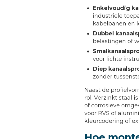
Enkelvoudig kan
industriële toep
kabelbanen en l
Dubbel kanaalsp
belastingen of 
Smalkanaalsprof
voor lichte inst
Diep kanaalspro
zonder tussenst
Naast de profielvo
rol. Verzinkt staal
of corrosieve omgev
voor RVS of alumini
kleurcodering of ex
Hoe montee