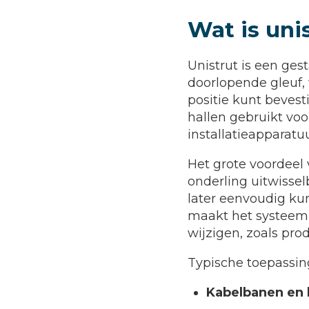
Wat is uni
Unistrut is een ge
doorlopende gleuf,
positie kunt bevest
hallen gebruikt voo
installatieapparatuu
Het grote voordeel 
onderling uitwisse
later eenvoudig kun
maakt het systeem 
wijzigen, zoals pro
Typische toepassing
Kabelbanen en 