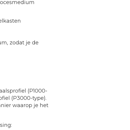
 procesmedium
elkasten
um, zodat je de
alsprofiel (P1000-
fiel (P3000-type).
nier waarop je het
sing: