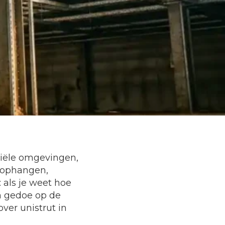
riële omgevingen,
t ophangen,
 als je weet hoe
en gedoe op de
ver unistrut in