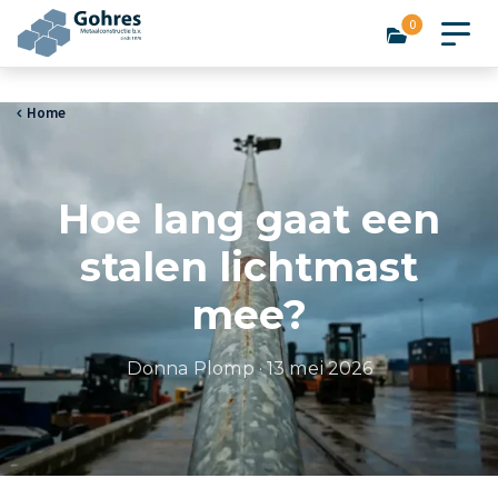
0
Home
Hoe lang gaat een
stalen lichtmast
mee?
Donna Plomp
·
13 mei 2026