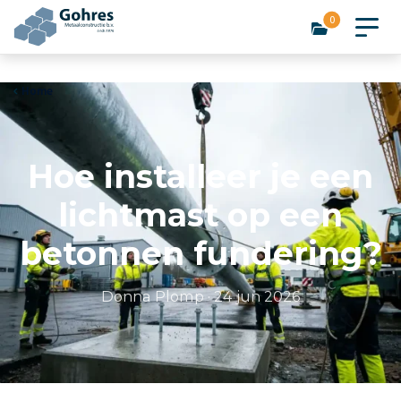
0
Home
Hoe installeer je een
lichtmast op een
betonnen fundering?
Donna Plomp
·
24 jun 2026