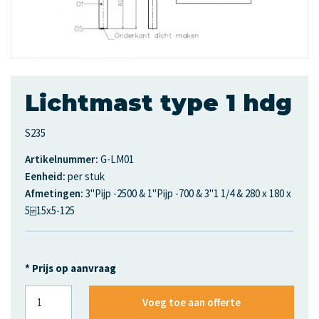
Lichtmast type 1 hdg
S235
Artikelnummer:
G-LM01
Eenheid:
per stuk
Afmetingen:
3"Pijp -2500 & 1"Pijp -700 & 3"1 1/4 & 280 x 180 x
5⍯15x5-125
* Prijs op aanvraag
Voeg toe aan offerte