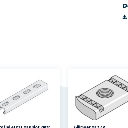
D
rofiel 41x21 M10 slot 2mtr
Glijmoer M12 ZP