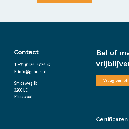
Contact
Bel of m
vrijblijv
T. +31 (0186) 57 36 42
E. info@gohres.nl
Vraag een off
Smidsweg 1b
3286 LC
Klaaswaal
Certificaten