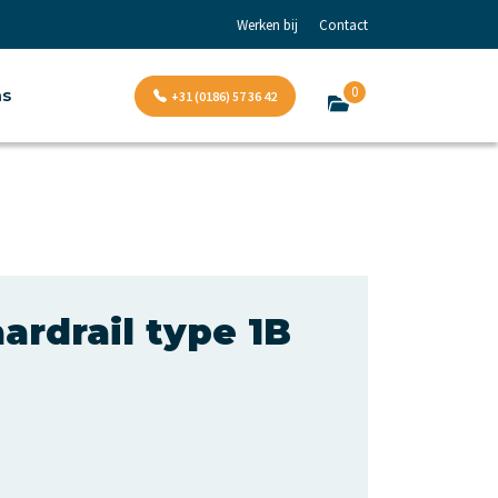
Werken bij
Contact
0
ns
+31 (0186) 57 36 42
ardrail type 1B