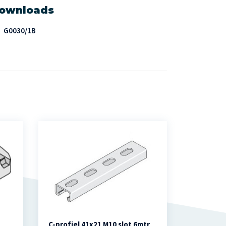
ownloads
G0030/1B
C-profiel 41x21 M10 slot 6mtr