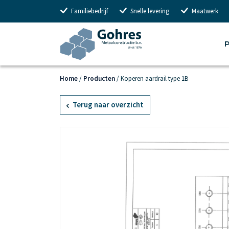
Familiebedrijf
Snelle levering
Maatwerk
P
Home
/
Producten
/
Koperen aardrail type 1B
Terug naar overzicht