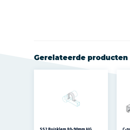
Gerelateerde producten
SS2 Buisklem 80-90mm HG
C-p