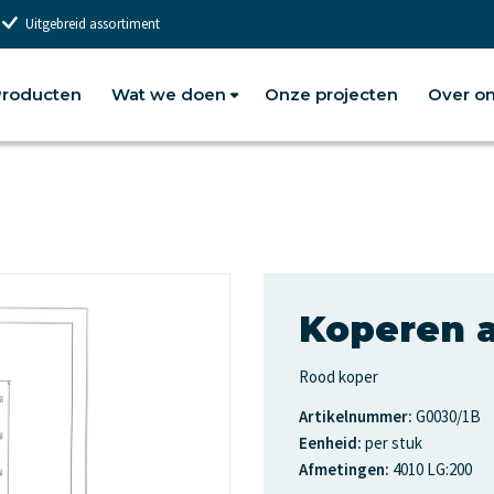
Uitgebreid assortiment
roducten
Wat we doen
Onze projecten
Over o
Koperen a
Rood koper
Artikelnummer:
G0030/1B
Eenheid:
per stuk
Afmetingen:
4010 LG:200