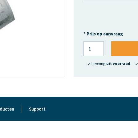
* Prijs op aanvraag
Levering
uit voorraad
|
oducten
Support