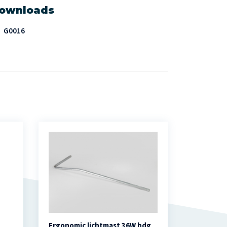
ownloads
G0016
Ergonomic lichtmast 36W hdg