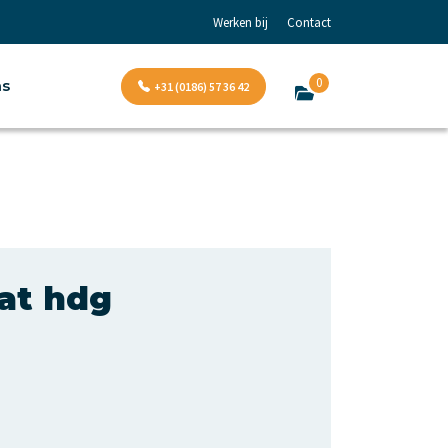
Werken bij
Contact
0
ns
+31 (0186) 57 36 42
at hdg