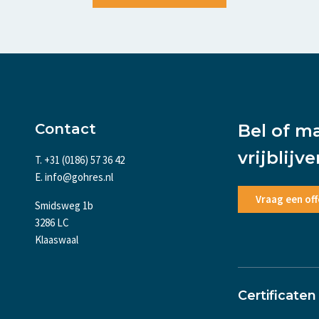
Contact
Bel of m
vrijblijv
T. +31 (0186) 57 36 42
E. info@gohres.nl
Vraag een off
Smidsweg 1b
3286 LC
Klaaswaal
Certificaten