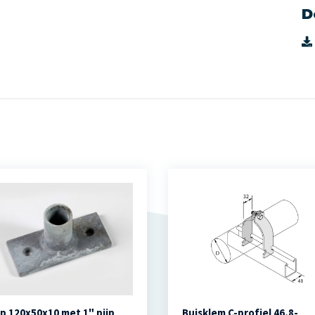
D
ip 120x50x10 met 1" pijp
Buisklem C-profiel 46,8-