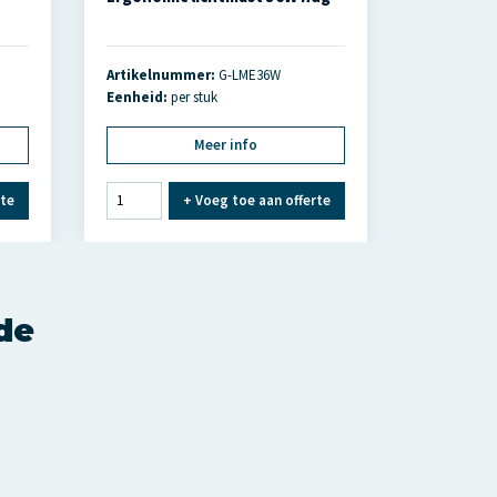
Artikelnummer:
G-LME36W
Eenheid:
per stuk
Meer info
rte
+
Voeg toe aan offerte
nde