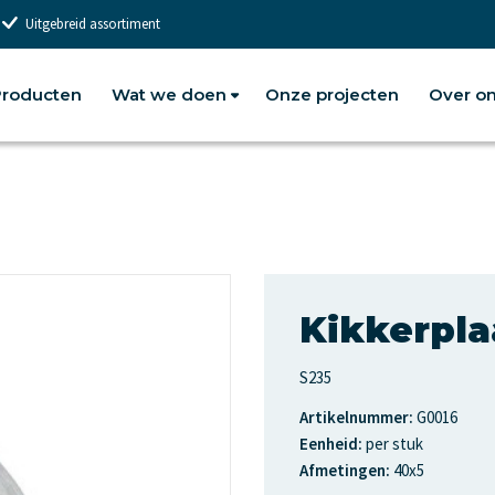
Uitgebreid assortiment
roducten
Wat we doen
Onze projecten
Over o
Kikkerpla
S235
Artikelnummer:
G0016
Eenheid:
per stuk
Afmetingen:
40x5