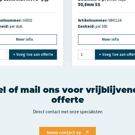
g
50,8mm SS
ikelnummer:
G0031
Artikelnummer:
I6M1124
heid:
per stuk
Eenheid:
per 100
Meer info
Meer info
+
Voeg toe aan offerte
+
Voeg toe aan offe
l of mail ons voor vrijblijve
offerte
Direct contact met onze specialisten
Neem contact op