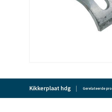
Kikkerplaat hdg
|
Gerelateerde pr