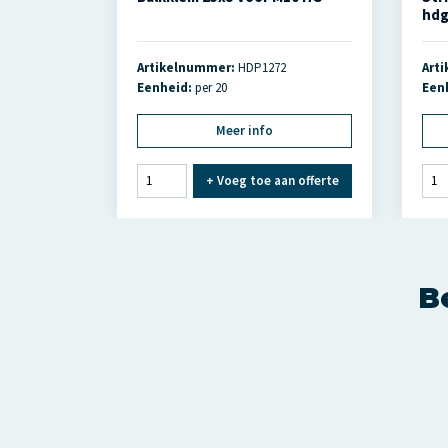
hd
Artikelnummer:
HDP1272
Art
Eenheid:
per 20
Een
Meer info
+
Voeg toe aan offerte
Be