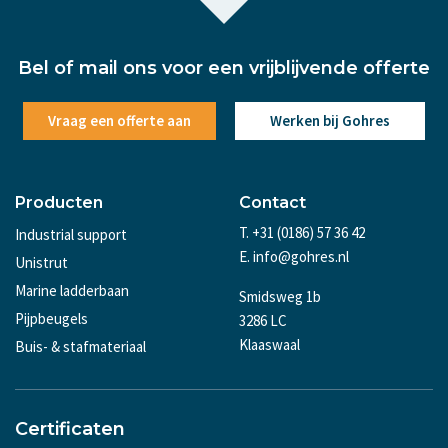
Bel of mail ons voor een vrijblijvende offerte
Vraag een offerte aan
Werken bij Gohres
Producten
Contact
T. +31 (0186) 57 36 42
Industrial support
E. info@gohres.nl
Unistrut
Marine ladderbaan
Smidsweg 1b
Pijpbeugels
3286 LC
Klaaswaal
Buis- & stafmateriaal
Certificaten