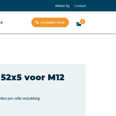
Werken bij
Contact
0
ns
+31 (0186) 57 36 42
52x5 voor M12
llen per volle verpakking.