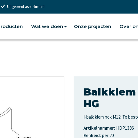
Uitgebreid assortiment
roducten
Wat we doen
Onze projecten
Over o
Balkklem 
HG
I-balk klem nok M12. Te beste
Artikelnummer:
HDP1386
Eenheid:
per 20