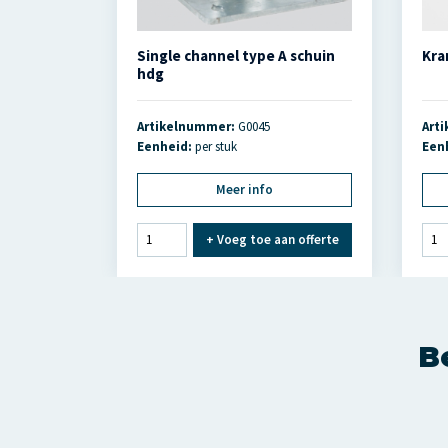
Single channel type A schuin
Kra
hdg
Artikelnummer:
G0045
Art
Eenheid:
per stuk
Een
Meer info
+
Voeg toe aan offerte
Be