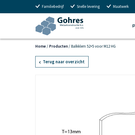
Familiebedrijf
Snelle levering
Maatwerk
P
Home
/
Producten
/
Balkklem 52×5 voor M12 HG
Terug naar overzicht