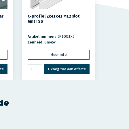
ar
C-profiel 2x41x41 M12 slot
6mtr SS
Artikelnummer:
I6P1001TX6
Eenheid:
6 meter
Meer info
rte
+
Voeg toe aan offerte
nde