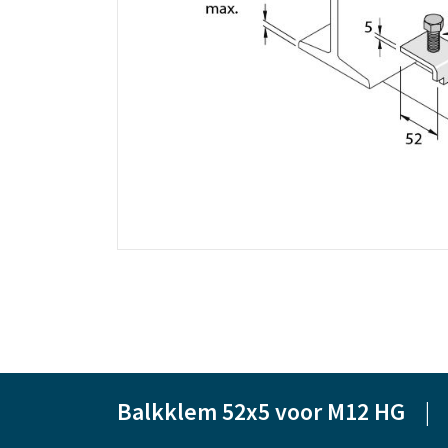
Balkklem 52x5 voor M12 HG
|