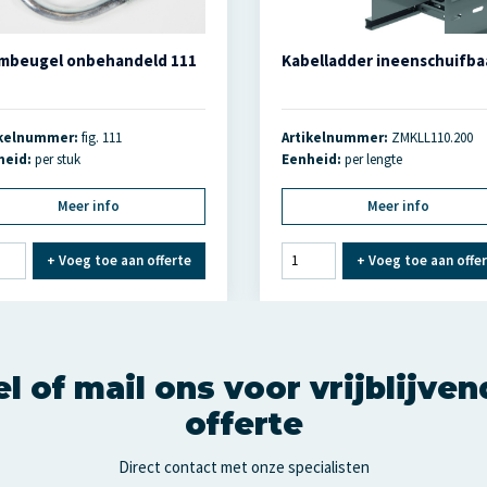
mbeugel onbehandeld 111
Kabelladder ineenschuifba
ikelnummer:
fig. 111
Artikelnummer:
ZMKLL110.200
heid:
per stuk
Eenheid:
per lengte
Meer info
Meer info
+
Voeg toe aan offerte
+
Voeg toe aan offe
l of mail ons voor vrijblijve
offerte
Direct contact met onze specialisten