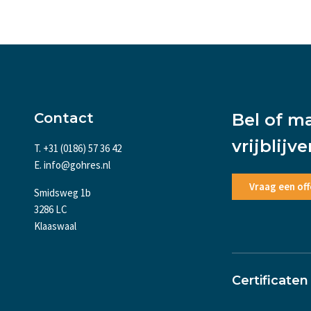
Contact
Bel of m
vrijblijv
T. +31 (0186) 57 36 42
E. info@gohres.nl
Vraag een off
Smidsweg 1b
3286 LC
Klaaswaal
Certificaten