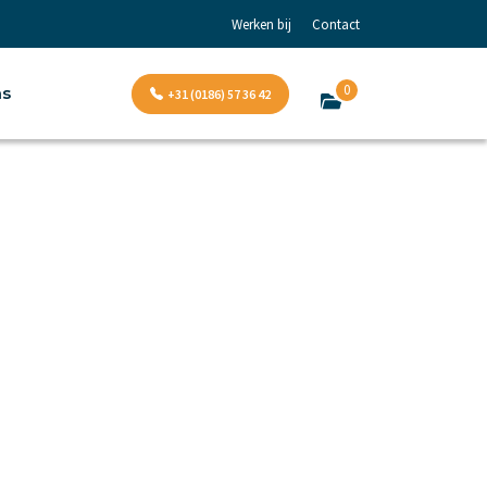
Werken bij
Contact
0
ns
+31 (0186) 57 36 42