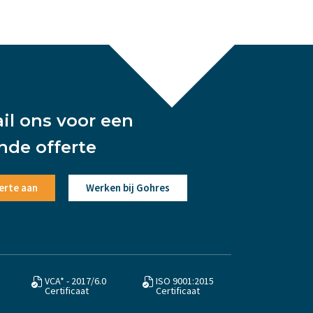
ail ons voor een
ende offerte
erte aan
Werken bij Gohres
VCA* - 2017/6.0
ISO 9001:2015
Certificaat
Certificaat